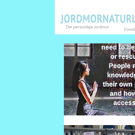
Din personlige jordmor
Forsi