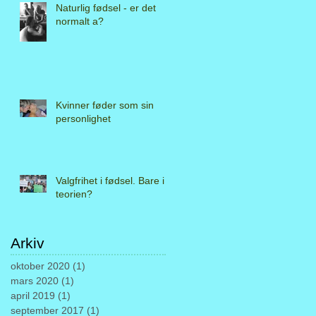
Naturlig fødsel - er det
normalt a?
Kvinner føder som sin
personlighet
Valgfrihet i fødsel. Bare i
teorien?
Arkiv
oktober 2020
(1)
1 innlegg
mars 2020
(1)
1 innlegg
april 2019
(1)
1 innlegg
september 2017
(1)
1 innlegg