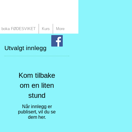
 boka FØDESVIKET
Kurs
More
Utvalgt innlegg
Kom tilbake
om en liten
stund
Når innlegg er
publisert, vil du se
dem her.